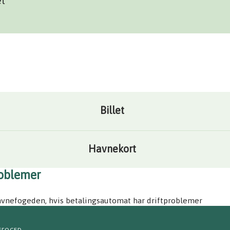
et
Billet
Havnekort
roblemer
avnefogeden, hvis betalingsautomat har driftproblemer