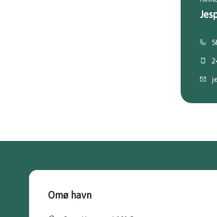
HAVN
Jes
5
2
j
Omø havn