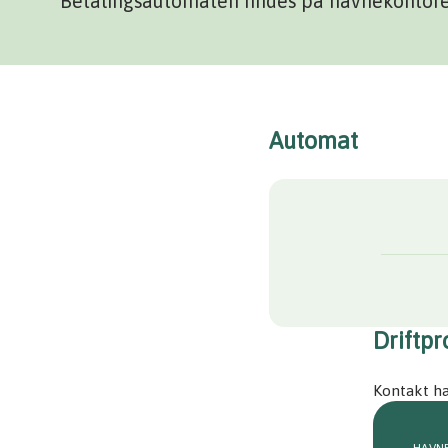
Betalingsautomaten findes på havnekontor
Automat
Driftp
Kontakt h