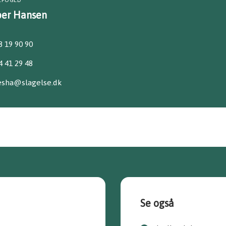
EFOGED
per Hansen
8 19 90 90
4 41 29 48
esha@slagelse.dk
Se også