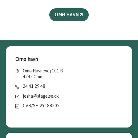
OMØ HAVN
Omø havn
Omø Havnevej 101 B
4245 Omø
24 41 29 48
jesha@slagelse.dk
CVR/SE: 29188505