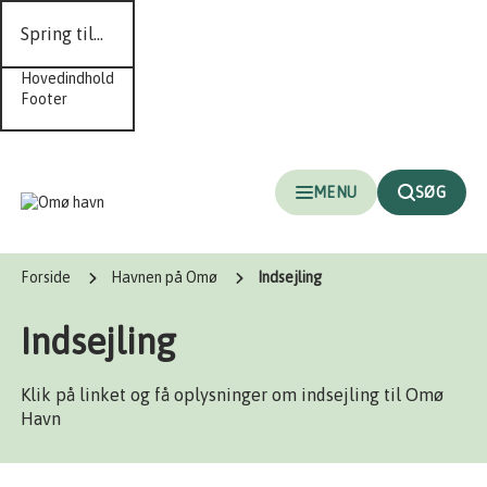
Spring til...
Hovedindhold
Footer
MENU
SØG
Forside
Havnen på Omø
Indsejling
Indsejling
Klik på linket og få oplysninger om indsejling til Omø
Havn